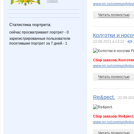
уровня
www.nn.ru/community/pv
Читать полностью
LadyA
Lara167
Статистика портрета:
сейчас просматривают портрет - 0
Колготки и носоч
зарегистрированные пользователи
22.09.2021 в 13:22
посетившие портрет за 7 дней - 1
Lyolya5
M-T
Сбор заказов. Колготки и
www.nn.ru/community/pv
Marusy81
Moryan
Читать полностью
Re&pect.
22.09.202
NataliVladi
Noskof
Сбор заказов. Re&pect
www.nn.ru/community/pv
Orlanet
Perlina
Читать полностью