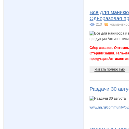
Все для маникю
ДЖОЙС71
Фиш-к
Одноразовая пр
213
комментир
Катаррина
Катя84
Сбор заказов. Оптомвы
Стерилизация. Гель-л
продукция.Антисептик
Лев@
Лиссе
Читать полностью
Раздачи 30 авгу
Н@т@ли
Н@туси
www.nn.ru/community/pv/
ОлькА:)
Пирин