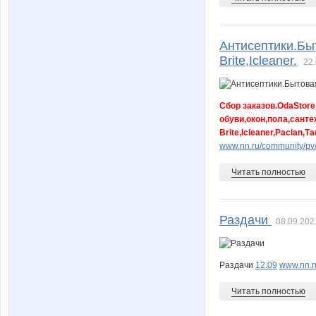
Антисептики.Быт
Suliko
Sun
Brite,Icleaner.
22.
Сбор заказов.OdaStor
Uka1773
Valentin
обуви,окон,пола,санте
Brite,Icleaner,Paclan
www.nn.ru/community/pv
anenok
angel6
Читать полностью
Раздачи
08.09.202
bubnovaya
crispy
Раздачи
12.09
www.nn.r
Читать полностью
eugesha
eva198