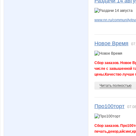
Раздачи 14 авгу
Татика
Трофи
www.nn.ru/community/pv/
Новое Время
ЭВЕЛЕЖЕ
445502
07
Сбор заказов. Новое В
числе с завышенной т
цены.Качество лучше 
Читать полностью
Про100торт
07.08
Сбор заказов. Про100т
печать,декор,айсинг,к