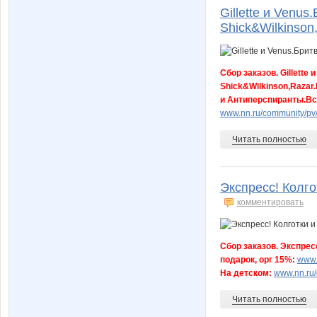
Gillette и Venu
Shick&Wilkinson
o.dyshel
oks-mo
Сбор заказов. Gillette
Shick&Wilkinson,Raza
и Антиперспиранты.Вс
runez1
s320an
www.nn.ru/community/pv
Читать полностью
tatikus
tes333
Экспресс! Колго
комментировать
адюша207
настя0
Сбор заказов. Экспресс
подарок, орг 15%:
www.
На детском:
www.nn.ru/
вер16вер
Юлии
Читать полностью