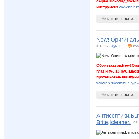
сырье,шоколад,посыпк
инструмент
www.nn.ru/
Читать полностью
New! Оригиналь
в 11:27
233
ко
Сбор заказов.New! Ори
глаз и губ 10 руб, ма
протеиновые шампуни,
www.nn.ru/community/pv
Читать полностью
Антисептики.Быт
Brite,Icleaner.
05.