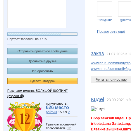
*Ландыш*
@нютк
Посмотреть ещё
Портрет заполнен на 77 %
AnnaKova
Aqvamine
Отправить приватное сообщение
заказ
21.07.2026 в 1
Добавить в друзья
www.nn.ru/community/sp/
www.nn.ru/community/sp/s
Игнорировать
ENG
ESP
Читать полностью
Сделать подарок
Покупаем вместе: БОЛЬШОЙ ШОПИНГ
(взрослый)
GummyBear
Gunita
Кuдel
23.09.2021 в 2
популярность:
626 место
рейтинг
15959
?
Сбор заказов.Кuдel. Пр
tricote,Lana Gatto,Lang
Katerinka-kartinka
Kissma
Привилегированный
пользователь
12
Вязание,вышивка,шить