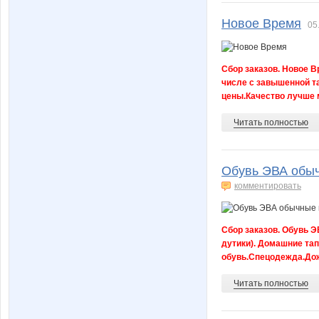
Новое Время
05
iriskaya196
irna94
Сбор заказов. Новое В
числе с завышенной т
цены.Качество лучше 
ko6ka
kolyuck
Читать полностью
Обувь ЭВА обыч
lelikmama
lelya17
комментировать
Сбор заказов. Обувь Э
m@tis
malu
дутики). Домашние та
обувь.Спецодежда.Дож
Читать полностью
menta
mila.