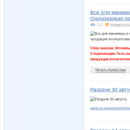
Все для маникю
ДЖОЙС71
Фиш-к
Одноразовая пр
213
комментир
Катаррина
Катя84
Сбор заказов. Оптомвы
Стерилизация. Гель-л
продукция.Антисептик
Лев@
Лиссе
Читать полностью
Раздачи 30 авгу
Н@т@ли
Н@туси
www.nn.ru/community/pv/
ОлькА:)
Пирин