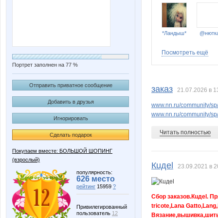
*Ландыш*
@нютк
Посмотреть ещё
Портрет заполнен на 77 %
AnnaKova
Aqvamine
Отправить приватное сообщение
заказ
21.07.2026 в 1
Добавить в друзья
www.nn.ru/community/sp/
www.nn.ru/community/sp/s
Игнорировать
ENG
ESP
Читать полностью
Сделать подарок
Покупаем вместе: БОЛЬШОЙ ШОПИНГ
(взрослый)
GummyBear
Gunita
Кuдel
23.09.2021 в 2
популярность:
626 место
рейтинг
15959
?
Сбор заказов.Кuдel. Пр
tricote,Lana Gatto,Lang
Katerinka-kartinka
Kissma
Привилегированный
пользователь
12
Вязание,вышивка,шить