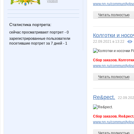
уровня
www.nn.ru/community/pv
Читать полностью
LadyA
Lara167
Статистика портрета:
сейчас просматривают портрет - 0
Колготки и носоч
зарегистрированные пользователи
22.09.2021 в 13:22
посетившие портрет за 7 дней - 1
Lyolya5
M-T
Сбор заказов. Колготки и
www.nn.ru/community/pv
Marusy81
Moryan
Читать полностью
Re&pect.
22.09.202
NataliVladi
Noskof
Сбор заказов. Re&pect
www.nn.ru/community/pv
Orlanet
Perlina
Читать полностью