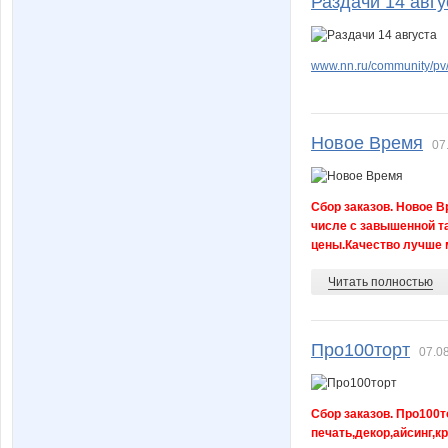
Раздачи 14 авгу
Татика
Трофи
www.nn.ru/community/pv/
Новое Время
ЭВЕЛЕЖЕ
445502
07
Сбор заказов. Новое В
числе с завышенной т
цены.Качество лучше 
Читать полностью
Про100торт
07.08
Сбор заказов. Про100т
печать,декор,айсинг,к