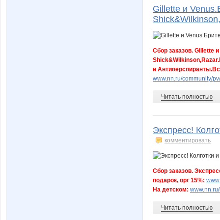
Gillette и Venu
Shick&Wilkinson
o.dyshel
oks-mo
Сбор заказов. Gillette
Shick&Wilkinson,Raza
и Антиперспиранты.Вс
runez1
s320an
www.nn.ru/community/pv
Читать полностью
tatikus
tes333
Экспресс! Колго
комментировать
адюша207
настя0
Сбор заказов. Экспресс
подарок, орг 15%:
www.
На детском:
www.nn.ru/
вер16вер
Юлии
Читать полностью