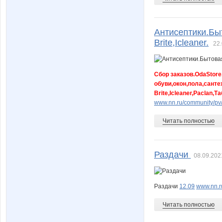
Антисептики.Быт
Suliko
Sun
Brite,Icleaner.
22.
Сбор заказов.OdaStor
Uka1773
Valentin
обуви,окон,пола,санте
Brite,Icleaner,Paclan
www.nn.ru/community/pv
anenok
angel6
Читать полностью
Раздачи
08.09.202
bubnovaya
crispy
Раздачи
12.09
www.nn.r
Читать полностью
eugesha
eva198