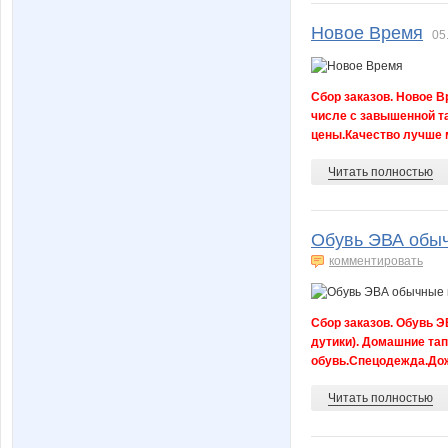
Новое Время
05
iriskaya196
irna94
Сбор заказов. Новое В
числе с завышенной т
цены.Качество лучше 
ko6ka
kolyuck
Читать полностью
Обувь ЭВА обыч
lelikmama
lelya17
комментировать
Сбор заказов. Обувь Э
m@tis
malu
дутики). Домашние та
обувь.Спецодежда.Дож
Читать полностью
menta
mila.