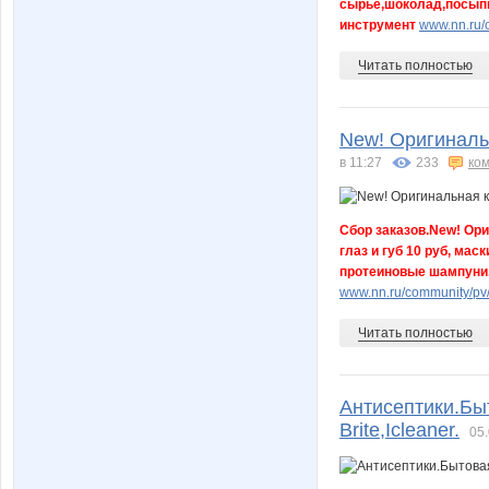
сырье,шоколад,посыпк
инструмент
www.nn.ru/
Читать полностью
New! Оригиналь
в 11:27
233
ко
Сбор заказов.New! Ори
глаз и губ 10 руб, ма
протеиновые шампуни,
www.nn.ru/community/pv
Читать полностью
Антисептики.Быт
Brite,Icleaner.
05.