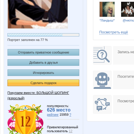
*Ландыш*
@нютк
Посмотреть ещё
Портрет заполнен на 77 %
AnnaKova
Aqvamine
Запись н
Отправить приватное сообщение
Добавить в друзья
Игнорировать
ENG
ESP
Посетит
Сделать подарок
Покупаем вместе: БОЛЬШОЙ ШОПИНГ
(взрослый)
GummyBear
Gunita
Посмотре
популярность:
626 место
рейтинг
15959
?
Katerinka-kartinka
Kissma
Привилегированный
пользователь
12