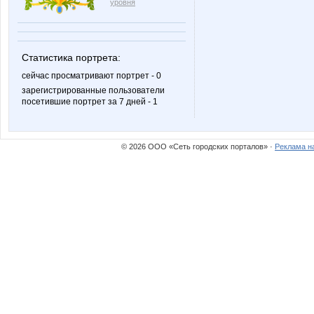
уровня
LadyA
Lara167
Статистика портрета:
сейчас просматривают портрет - 0
зарегистрированные пользователи
посетившие портрет за 7 дней - 1
Lyolya5
M-T
© 2026 ООО «Сеть городских порталов» ·
Реклама н
Marusy81
Moryan
NataliVladi
Noskof
Orlanet
Perlina