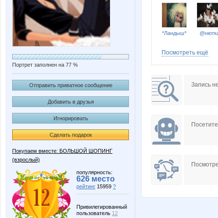
*Ландыш*
@нютк
Посмотреть ещё
Портрет заполнен на 77 %
AnnaKova
Aqvamine
Запись н
Отправить приватное сообщение
Добавить в друзья
Игнорировать
ENG
ESP
Посетит
Сделать подарок
Покупаем вместе: БОЛЬШОЙ ШОПИНГ
(взрослый)
GummyBear
Gunita
Посмотре
популярность:
626 место
рейтинг
15959
?
Katerinka-kartinka
Kissma
Привилегированный
пользователь
12