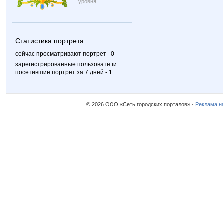
уровня
LadyA
Lara167
Статистика портрета:
сейчас просматривают портрет - 0
зарегистрированные пользователи
посетившие портрет за 7 дней - 1
Lyolya5
M-T
© 2026 ООО «Сеть городских порталов» ·
Реклама н
Marusy81
Moryan
NataliVladi
Noskof
Orlanet
Perlina